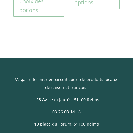
produit
a
prix :
5,00€
Choix des
options
a
plusi
4,29€
à
options
plusieurs
variat
à
9,50€
variations.
Les
7,69€
Les
optio
options
peuve
peuvent
être
être
choisi
choisies
sur
sur
la
la
page
Magasin fermier en circuit court de produits locaux,
page
du
de saison et français.
du
produ
125 Av. Jean Jaurès
, 51100 Reims
produit
03 26 08 14 16
10 place du Forum, 51100 Reims