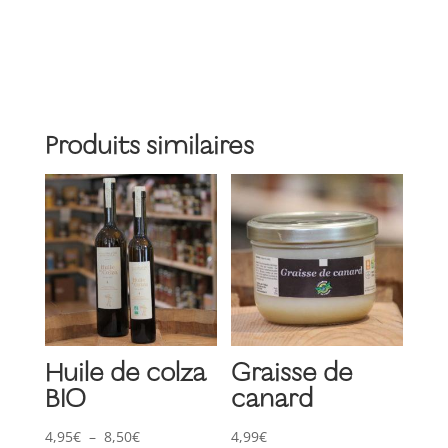
toutes
fleurs
au
safran
Produits similaires
Huile de colza
Graisse de
BIO
canard
Plage
4,95
€
–
8,50
€
4,99
€