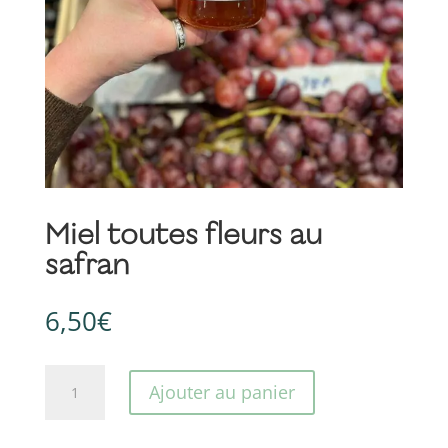
Miel toutes fleurs au
safran
6,50
€
quantité
Ajouter au panier
de
Miel