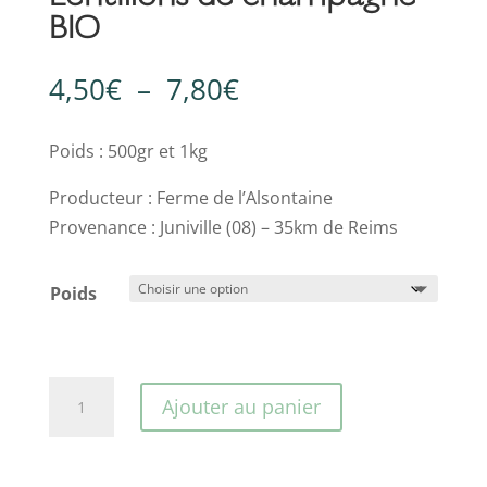
BIO
Plage
4,50
€
–
7,80
€
de
prix :
Poids : 500gr et 1kg
4,50€
Producteur : Ferme de l’Alsontaine
à
Provenance : Juniville (08) – 35km de Reims
7,80€
Poids
quantité
Ajouter au panier
de
Lentillons
de