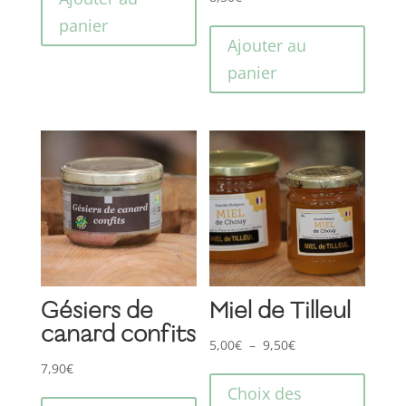
panier
Ajouter au
panier
Gésiers de
Miel de Tilleul
canard confits
Plage
5,00
€
–
9,50
€
Ce
de
7,90
€
produ
prix :
Choix des