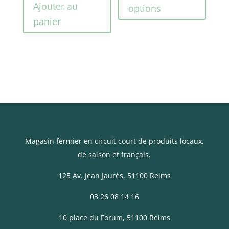
a
5,00€
Ajouter au
options
plusi
à
panier
variat
9,50€
Les
optio
peuve
être
choisi
sur
la
page
Magasin fermier en circuit court de produits locaux,
du
de saison et français.
produ
125 Av. Jean Jaurès
, 51100 Reims
03 26 08 14 16
10 place du Forum, 51100 Reims