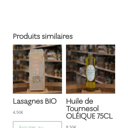
champagne
BIO
Produits similaires
Lasagnes BIO
Huile de
Tournesol
4,50
€
OLÉIQUE 75CL
Ajouter au
8,50
€