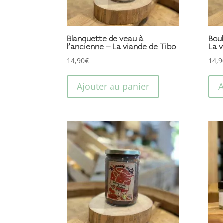
Blanquette de veau à
Boul
l’ancienne – La viande de Tibo
La v
14,90
€
14,9
Ajouter au panier
A