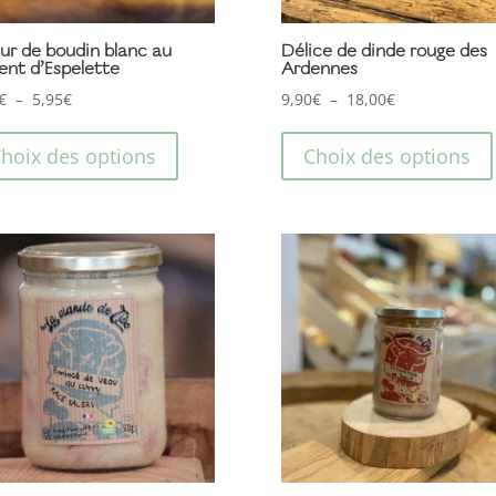
ur de boudin blanc au
Délice de dinde rouge des
ent d’Espelette
Ardennes
Plage
Plage
€
–
5,95
€
9,90
€
–
18,00
€
de
Ce
de
prix :
prix :
produit
hoix des options
Choix des options
5,50€
9,90€
a
à
à
plusieurs
5,95€
18,00€
variations.
Les
options
peuvent
être
choisies
sur
la
page