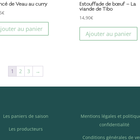
ncé de Veau au curry
Estouffade de bœuf – La
du
viande de Tibo
5
€
produit
14,90
€
jouter au panier
Ajouter au panier
1
2
3
→
Les paniers de saison
Mentions légales et politiqu
confidentialité
Les producteurs
Conditions générales de ve