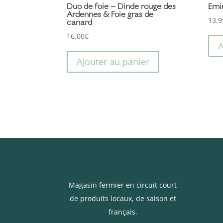
Duo de foie – Dinde rouge des
Emi
Ardennes & Foie gras de
13,9
canard
16,00
€
A
Ajouter au panier
Magasin fermier en circuit court
de produits locaux, de saison et
français.