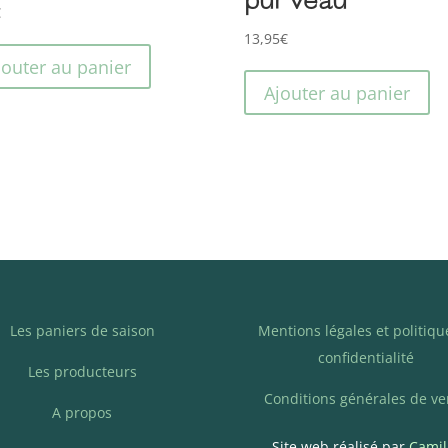
€
13,95
€
jouter au panier
Ajouter au panier
Les paniers de saison
Mentions légales et politiqu
confidentialité
Les producteurs
Conditions générales de ve
A propos
Site web réalisé par
Camil