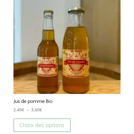
Jus de pomme Bio
Plage
2,40
€
–
3,60
€
de
Ce
prix :
produit
Choix des options
2,40€
a