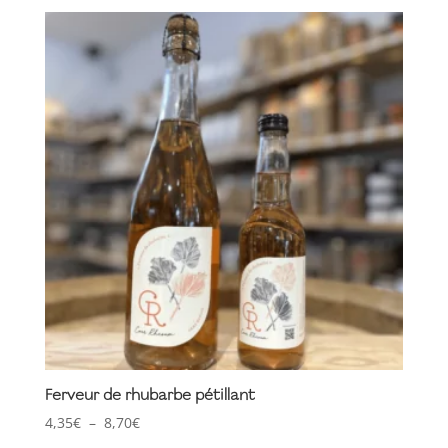
plusieurs
variations.
Les
options
peuvent
être
choisies
sur
la
page
du
produit
Ferveur de rhubarbe pétillant
Plage
4,35
€
–
8,70
€
de
Ce