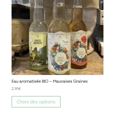
Eau aromatisée BIO – Mauvaises Graines
2,95
€
Ce
produit
Choix des options
a