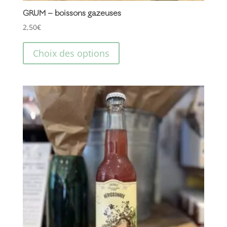
GRUM – boissons gazeuses
2,50
€
Ce
produit
Choix des options
a
plusieurs
variations.
Les
options
peuvent
être
choisies
sur
la
page
du