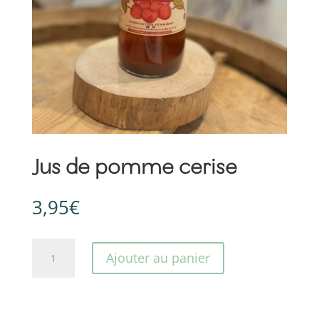
Jus de pomme cerise
3,95
€
quantité
Ajouter au panier
de
Jus
de