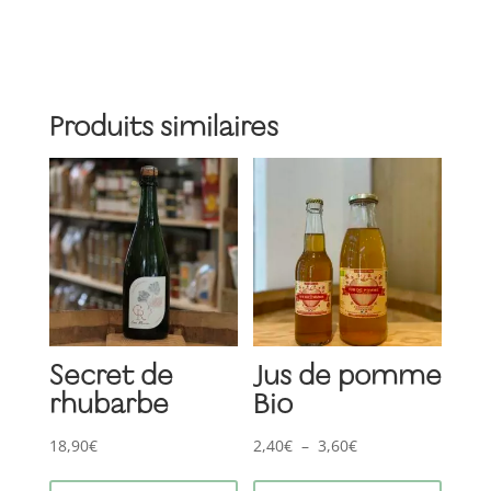
pomme
cerise
Produits similaires
Secret de
Jus de pomme
rhubarbe
Bio
Plage
18,90
€
2,40
€
–
3,60
€
Ce
Ce
de