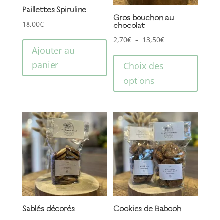
Paillettes Spiruline
Gros bouchon au
18,00
€
chocolat
Plage
2,70
€
–
13,50
€
Ajouter au
Ce
de
panier
produ
prix :
Choix des
a
2,70€
options
plusi
à
variat
13,50€
Les
optio
peuve
être
choisi
sur
la
page
Sablés décorés
Cookies de Babooh
du