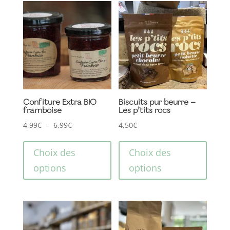
Les
Les
options
optio
peuvent
peuve
être
être
choisies
choisi
sur
sur
la
la
page
page
Confiture Extra BIO
Biscuits pur beurre –
framboise
Les p’tits rocs
du
du
Plage
produit
produ
4,99
€
–
6,99
€
4,50
€
Ce
Ce
de
produit
produ
prix :
Choix des
Choix des
a
a
4,99€
options
options
plusieurs
plusi
à
variations.
variat
6,99€
Les
Les
options
optio