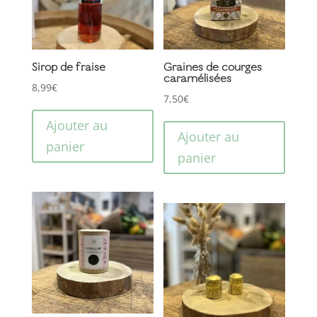
choisi
sur
la
page
Sirop de fraise
Graines de courges
caramélisées
du
8,99
€
produ
7,50
€
Ajouter au
Ajouter au
panier
panier