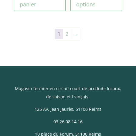
a
6,50€
panier
options
plusi
à
variat
6,99€
Les
1
2
→
optio
peuve
être
choisi
sur
la
page
Magasin fermier en circuit court de produits locaux,
du
de saison et français.
produ
125 Av. Jean Jaurès
, 51100 Reims
03 26 08 14 16
10 place du Forum, 51100 Reims