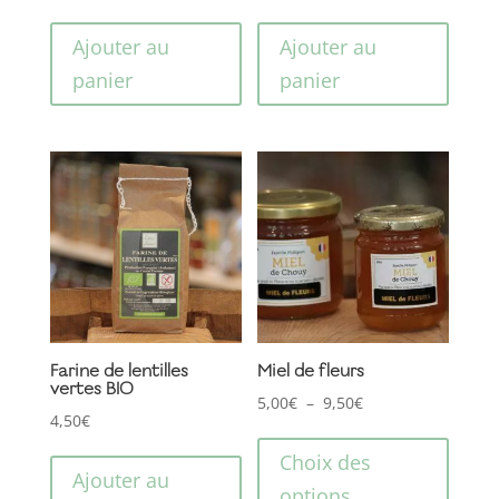
Ajouter au
Ajouter au
panier
panier
Farine de lentilles
Miel de fleurs
vertes BIO
Plage
5,00
€
–
9,50
€
4,50
€
Ce
de
produ
prix :
Choix des
Ajouter au
a
5,00€
options