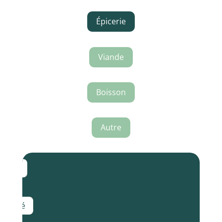
Épicerie
Viande
Boisson
Autre
Salé
Sucré