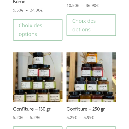
Rome
du
du
Plage
10,50
€
–
36,90
€
Plage
produit
produ
9,50
€
–
34,90
€
Ce
de
Ce
de
produ
prix :
Choix des
produit
prix :
Choix des
a
10,50€
options
a
9,50€
options
plusi
à
plusieurs
à
variat
36,90€
variations.
34,90€
Les
Les
optio
options
peuve
peuvent
être
être
choisi
choisies
sur
sur
la
la
page
page
Confiture – 130 gr
Confiture – 250 gr
du
du
Plage
Plage
produ
5,20
€
–
5,29
€
5,29
€
–
5,99
€
produit
Ce
Ce
de
de