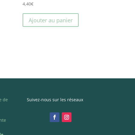
4,40
€
Ajouter au panier
e de
Suivez-nous sur les réseaux
nte
le