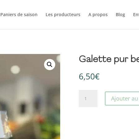
Paniers de saison
Les producteurs
A propos
Blog
En
Galette pur b
6,50
€
quantité
Ajouter au
de
Galette
pur
beurre