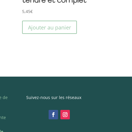
5,45
€
Ajouter au panier
e de
Suivez-nous sur les réseaux
nte
le