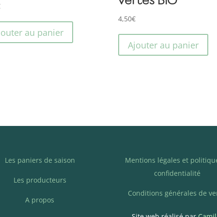
€
4,50
€
jouter au panier
Ajouter au panier
Les paniers de saison
Mentions légales et politiqu
confidentialité
Les producteurs
Conditions générales de ve
A propos
Site web réalisé par
Camil