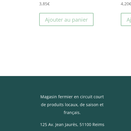
3,85
€
4,20
Ajouter au panier
A
Magasin fermier en circuit court
de produits locaux, de saison et
français.
125 Av. Jean Jaurès
, 51100 Reims