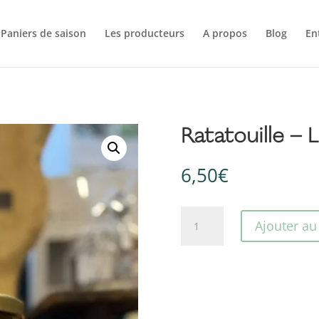
Paniers de saison
Les producteurs
A propos
Blog
En
Ratatouille – L
6,50
€
quantité
Ajouter au
de
Ratatouille
-
La
Rat'