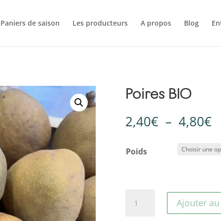
Paniers de saison
Les producteurs
A propos
Blog
En
Poires BIO
P
2,40
€
–
4,80
€
d
p
Poids
2
à
4
quantité
Ajouter au
de