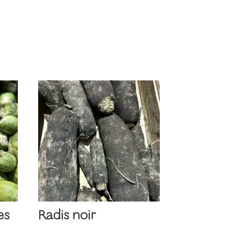
es
Radis noir