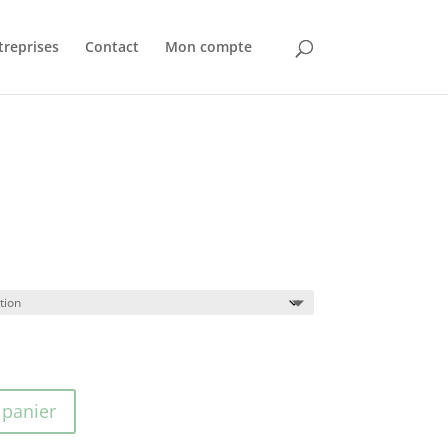
treprises
Contact
Mon compte
lage
e
rix :
,40€
,80€
 panier