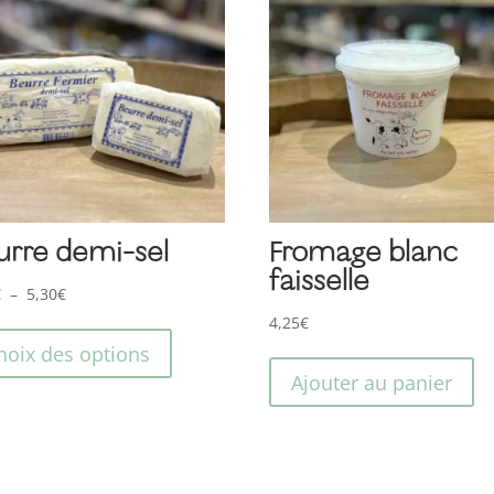
urre demi-sel
Fromage blanc
faisselle
Plage
€
–
5,30
€
Ce
de
4,25
€
produit
prix :
hoix des options
a
2,99€
Ajouter au panier
plusieurs
à
variations.
5,30€
Les