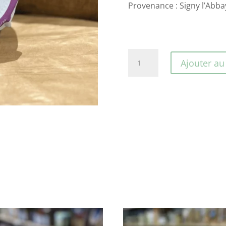
Provenance : Signy l’Abba
quantité
Ajouter au
de
Panna
cotta
framboise