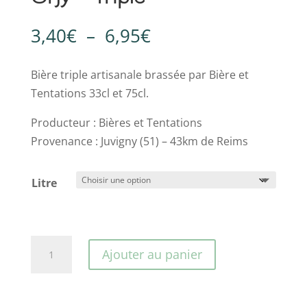
Plage
3,40
€
–
6,95
€
de
prix :
Bière triple artisanale brassée par Bière et
3,40€
Tentations 33cl et 75cl.
à
Producteur : Bières et Tentations
6,95€
Provenance : Juvigny (51) – 43km de Reims
Litre
quantité
Ajouter au panier
de
Orjy
-