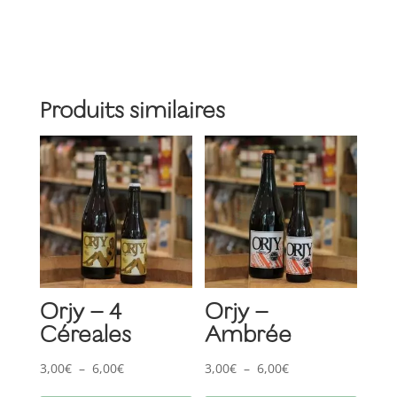
Triple
Produits similaires
Orjy – 4
Orjy –
Céreales
Ambrée
Plage
Plage
3,00
€
–
6,00
€
3,00
€
–
6,00
€
Ce
Ce
de
de