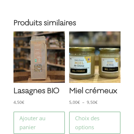
tendre
et
Produits similaires
complet
Lasagnes BIO
Miel crémeux
Plage
4,50
€
5,00
€
–
9,50
€
Ce
de
produ
prix :
Ajouter au
Choix des
a
5,00€
panier
options
plusi
à