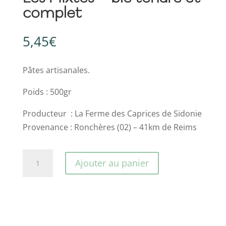
complet
5,45
€
Pâtes artisanales.
Poids : 500gr
Producteur : La Ferme des Caprices de Sidonie
Provenance : Ronchères (02) – 41km de Reims
quantité
Ajouter au panier
de
Les
Mixtes
-
blé