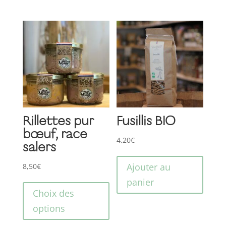
variat
9,50€
Les
optio
peuve
être
choisi
sur
la
page
Rillettes pur
Fusillis BIO
du
bœuf, race
4,20
€
produ
salers
Ajouter au
8,50
€
Ce
panier
produit
Choix des
a
options
plusieurs