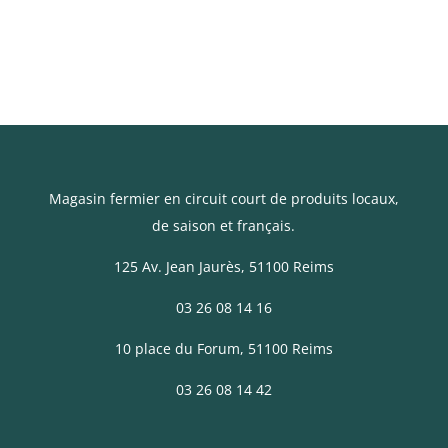
variations.
Les
options
peuvent
être
choisies
sur
la
Magasin fermier en circuit court de produits locaux,
page
de saison et français.
du
125 Av. Jean Jaurès
, 51100 Reims
produit
03 26 08 14 16
10 place du Forum, 51100 Reims
03 26 08 14 42