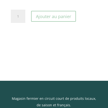
quantité
Ajouter au panier
de
Le
p'tit
fruitier
Magasin fermier en circuit court de produits locaux,
de saison et français.