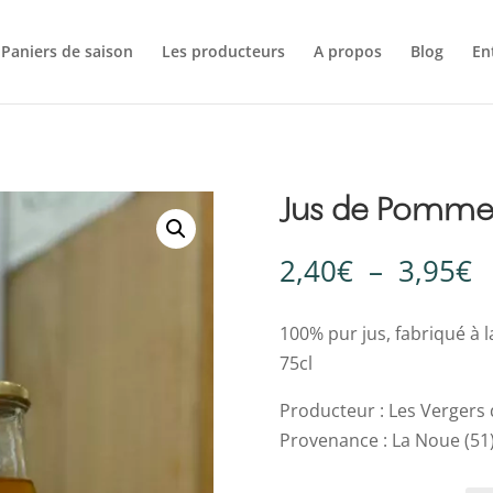
Paniers de saison
Les producteurs
A propos
Blog
En
Jus de Pomme
P
2,40
€
–
3,95
€
d
p
100% pur jus, fabriqué à l
2
75cl
à
Producteur : Les Vergers 
3
Provenance : La Noue (51