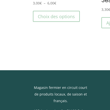
Plage
3,00
€
–
6,00
€
Ce
de
3,30
produit
prix :
Choix des options
a
3,00€
A
plusieurs
à
variations.
6,00€
Les
options
peuvent
être
choisies
sur
la
page
Magasin fermier en circuit court
du
de produits locaux, de saison et
produit
français.