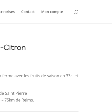
treprises
Contact
Mon compte
-Citron
lage
e
rix :
a ferme avec les fruits de saison en 33cl et
,40€
de Saint Pierre
,95€
) – 75km de Reims.