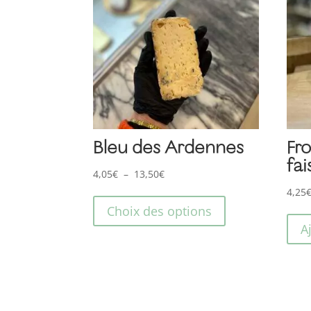
Bleu des Ardennes
Fr
fai
Plage
4,05
€
–
13,50
€
Ce
de
4,25
produit
prix :
Choix des options
a
4,05€
A
plusieurs
à
variations.
13,50€
Les
options