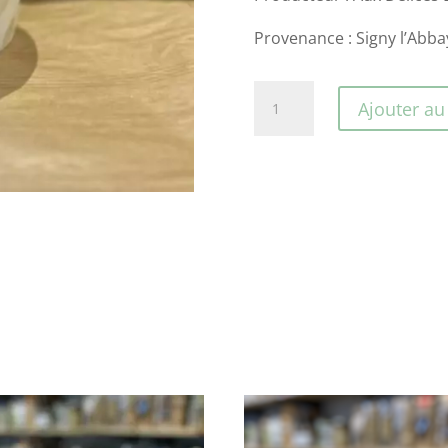
Provenance : Signy l’Abba
quantité
Ajouter au
de
Crème
fraîche
crue