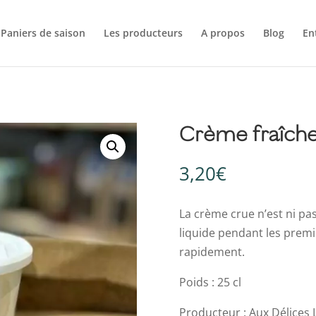
Paniers de saison
Les producteurs
A propos
Blog
En
Crème fraîche
3,20
€
La crème crue n’est ni past
liquide pendant les prem
rapidement.
Poids : 25 cl
Producteur : Aux Délices L