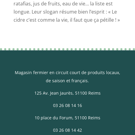
ratafias, jus de fruits, eau de vie… la liste est
longue. Leur slogan résume bien l’esprit : « Le
cidre c’est comme la vie, il faut que ça pétille ! »
Magasin fermier en circuit court de produits locaux,
de saison et français.
125 Av. Jean Jaurès
, 51100 Reims
03 26 08 14 16
10 place du Forum, 51100 Reims
03 26 08 14 42