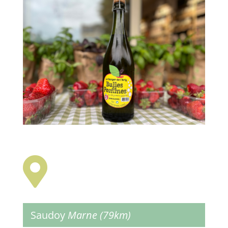

Saudoy
Marne (79km)